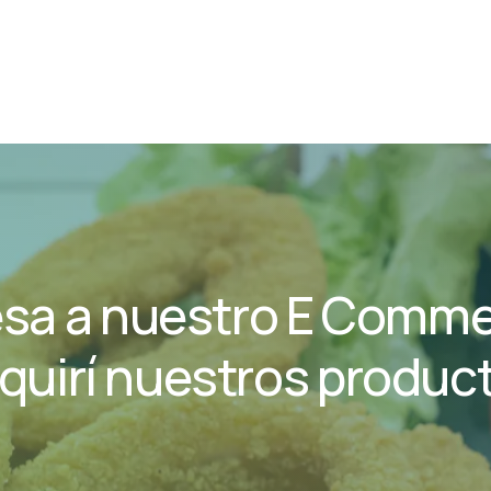
esa
a
nuestro
E
Comme
quirí
nuestros
produc