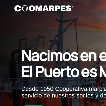
Skip
to
main
content
Nacimos en e
El Puerto es M
Desde 1950 Cooperativa marpla
servicio de nuestros socios y d