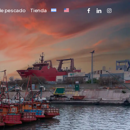
facebook
linkedin
instagram
 de pescado
Tienda