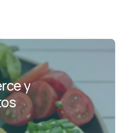
rce
y
tos