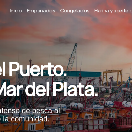
Inicio
Empanados
Congelados
Harina y aceite
l Puerto.
ar del Plata.
tense de pesca al
e la comunidad.