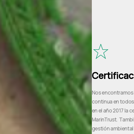
Certifica
Nos encontramos 
continua en todos
en el año 2017 la c
MarinTrust. Tambi
gestión ambiental 