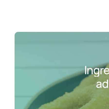
Ingr
ad